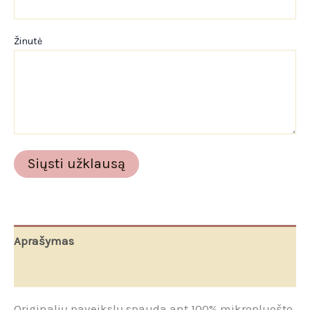
Žinutė
Aprašymas
Papildoma informacija
Originalių paveikslų spauda ant 100% mikropluošto