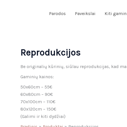
Pereiti
prie
Parodos
Paveikslai
Kiti gamin
turinio
Reprodukcijos
Be originalių kūrinių, siūlau reprodukcijas, kad ma
Gaminių kainos:
50x60cm – 55€
60x80cm – 90€
70x100cm – 110€
80x120cm – 150€
(Galimi ir kiti dydžiai)
Pradinis
Produktai
Reprodukcijos