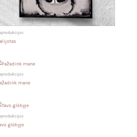
eprodukcijos
alijotas
eprodukcijos
ažadink mane
eprodukcijos
avo glėbyje