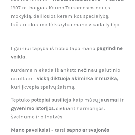
1997 m. baigiau Kauno Taikomosios dailės
mokyklą, dailiosios keramikos specialybę,
tačiau tikra meilė kūrybai mane visada lydėjo.
Ilgainiui tapyba iš hobio tapo mano
pagrindine
veikla.
Kurdama niekada iš anksto nežinau galutinio
rezultato –
viską diktuoja akimirka ir muzika,
kuri įkvepia spalvų žaismą.
Teptuko
potėpiai susilieja
kaip mūsų
jausmai ir
gyvenimo istorijos,
siekiant harmonijos,
švelnumo ir pilnatvės.
Mano paveikslai
– tarsi
sapno ar svajonės