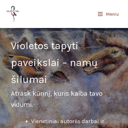
Pereiti
prie
Meniu
turinio
Violetos tapyti
paveikslai – namų
šilumai
Atrask kūrinį, kuris kalba tavo
vidumi.
Vienetiniai autorės darbai ir