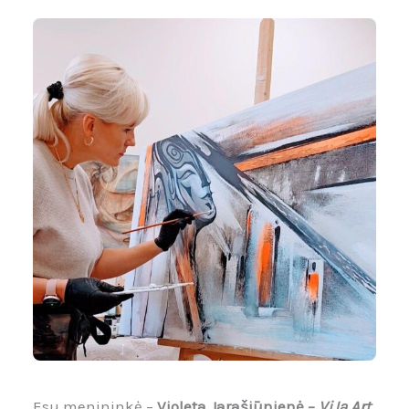
Esu menininkė –
Violeta Jarašiūnienė –
ViJa Art
.