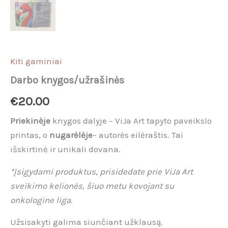
Kiti gaminiai
Darbo knygos/užrašinės
€
20.00
Priekinėje
knygos dalyje – ViJa Art tapyto paveikslo
printas, o
nugarėlėje
– autorės eilėraštis. Tai
išskirtinė ir unikali dovana.
*Įsigydami produktus, prisidedate prie ViJa Art
sveikimo kelionės, šiuo metu kovojant su
onkologine liga.
Užsisakyti galima siunčiant užklausą.