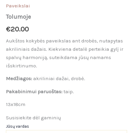
Paveikslai
Tolumoje
€
20.00
Aukštos kokybės paveikslas ant drobės, nutapytas
akriliniais dažais. Kiekviena detalė perteikia gylį ir
spalvų harmoniją, suteikdama jūsų namams
išskirtinumo.
Medžiagos:
akriliniai dažai, drobė.
Pakabinimui paruoštas:
taip.
13x18cm
Susisiekite dėl gaminių
Jūsų vardas