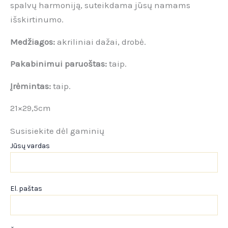
spalvų harmoniją, suteikdama jūsų namams
išskirtinumo.
Medžiagos:
akriliniai dažai, drobė.
Pakabinimui paruoštas:
taip.
Įrėmintas:
taip.
21×29,5cm
Susisiekite dėl gaminių
Jūsų vardas
El. paštas