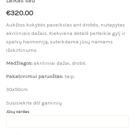
Laikas sau
€
320.00
Aukštos kokybės paveikslas ant drobės, nutapytas
akriliniais dažais. Kiekviena detalė perteikia gylį ir
spalvų harmoniją, suteikdama jūsų namams
išskirtinumo.
Medžiagos:
akriliniai dažai, drobė.
Pakabinimui paruoštas:
taip.
30x50cm
Susisiekite dėl gaminių
Jūsų vardas