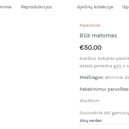
miniai
Reprodukcijos
Gyvūnų kolekcija
Iš
Paveikslai
Būk matomas
€
50.00
Aukštos kokybės paveiks
detalė perteikia gylį 
Medžiagos:
akriliniai d
Pakabinimui paruoštas
40x30cm
Susisiekite dėl gamini
Jūsų vardas