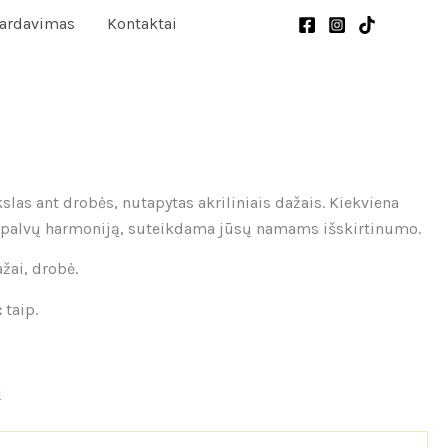
pardavimas
Kontaktai
las ant drobės, nutapytas akriliniais dažais. Kiekviena
ir spalvų harmoniją, suteikdama jūsų namams išskirtinumo.
ažai, drobė.
:
taip.
ų