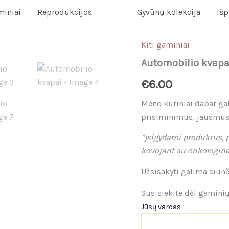
miniai
Reprodukcijos
Gyvūnų kolekcija
Iš
Kiti gaminiai
Automobilio kvapa
€
6.00
Meno kūriniai dabar gal
prisiminimus, jausmus i
*Įsigydami produktus, p
kovojant su onkologine 
Užsisakyti galima siunč
Susisiekite dėl gamini
Jūsų vardas