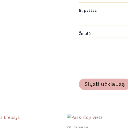
El. paštas
Žinutė
Kiti gaminiai