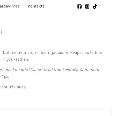
pardavimas
Kontaktai
i
i būti ne tik matomi, bet ir jaučiami. Kvapas sužadina
r lydi kasdien.
risidedate prie ViJa Art sveikimo kelionės, šiuo metu
liga.
iant užklausą.
ų