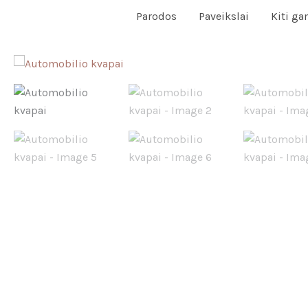
Pereiti
Parodos
Paveikslai
Kiti ga
prie
turinio